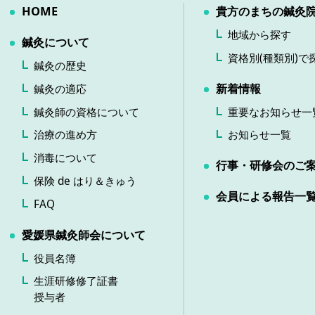
HOME
貴方のまちの鍼灸
地域から探す
鍼灸について
資格別(種類別)で
鍼灸の歴史
新着情報
鍼灸の適応
鍼灸師の資格について
重要なお知らせ一
治療の進め方
お知らせ一覧
消毒について
行事・研修会のご
保険 de はり＆きゅう
会員による報告一
FAQ
愛媛県鍼灸師会について
役員名簿
生涯研修修了証書
授与者