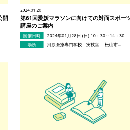
2024.01.20
公開
第61回愛媛マラソンに向けての対面スポー
講座のご案内
開催日時
2024年01月28日 (日)
10：30～14：30
…
場所
河原医療専門学校 実技室 松山市…