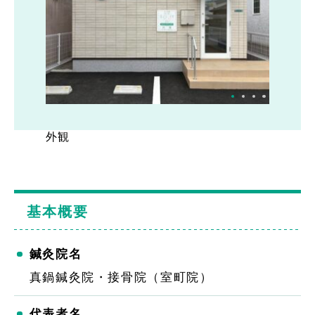
外観
内観1
内観2
内観3
基本概要
鍼灸院名
真鍋鍼灸院・接骨院（室町院）
代表者名