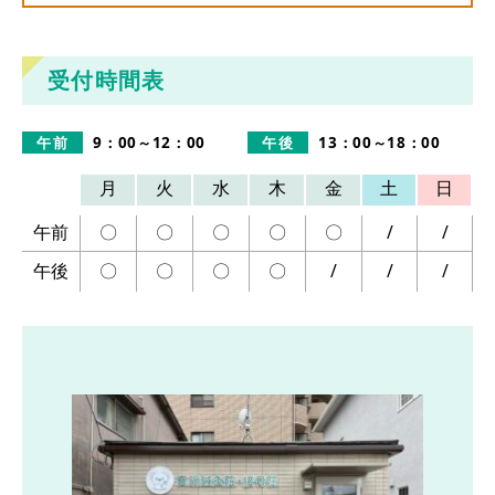
受付時間表
午前
9：00～12：00
午後
13：00～18：00
月
火
水
木
金
土
日
午前
〇
〇
〇
〇
〇
/
/
午後
〇
〇
〇
〇
/
/
/