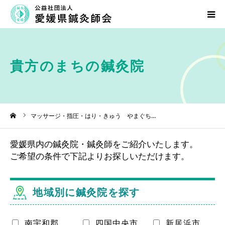
愛媛県鍼灸師会について
貴方のまちの鍼灸院
鍼灸について
貴方のまちの鍼灸院
ーム
マッサージ・指圧・はり・きゅう やまぐち…
行事・研修会のご案内
愛媛県内の鍼灸院・鍼灸師をご紹介いたします。
ご希望の条件で下記よりお探しいただけます。
入会のご案内
お問い合わせ
地域別に鍼灸院を探す
南宇和郡
四国中央市
新居浜市